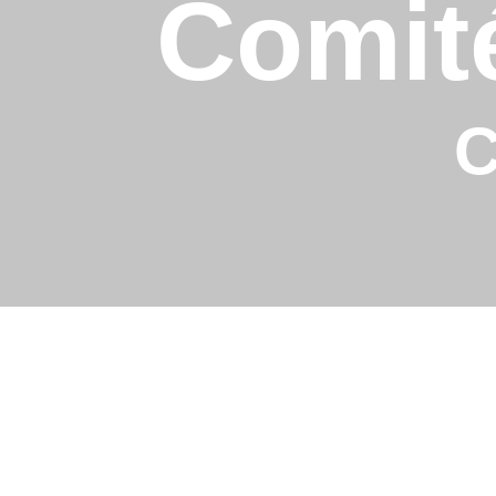
Comit
C