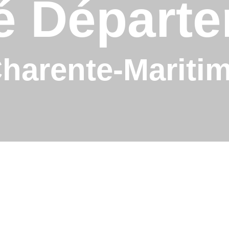
é Départe
harente-Mariti