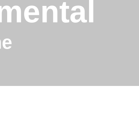
mental
me