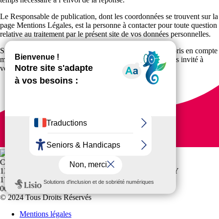
Le Responsable de publication, dont les coordonnées se trouvent sur la
page Mentions Légales, est la personne à contacter pour toute question
relative au traitement par le présent site de vos données personnelles.
Si vous estimez que vos droits ne sont pas correctement pris en compte
malgré vos démarches auprès de ce responsable, vous êtes invité à
vous retourner vers la CNIL, par exemple en cliquant
ici
.
CD CHARENTE MARITIME SPORTS POUR TOUS
13 RUE DES VALLONS CHEZ MONSIEUR BAUDY
17160 SONNAC
06 17 91 63 05
© 2024 Tous Droits Réservés
Mentions légales